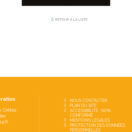
RETOUR À LA LISTE
ration
NOUS CONTACTER
PLAN DU SITE
s Crêtes
ACCESSIBILITÉ : NON
CONFORME
dex
MENTIONS LÉGALES
a.fr
PROTECTION DES DONNÉES
PERSONNELLES