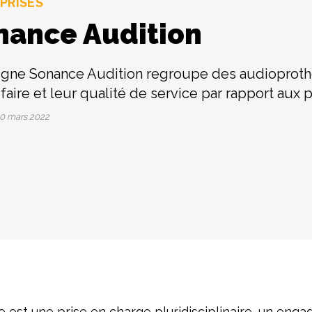
PRISES
nance Audition
igne Sonance Audition regroupe des audioproth
-faire et leur qualité de service par rapport aux p
0 mars 2022
age est une prise en charge pluridisciplinaire, un en