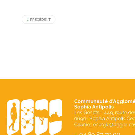
PRÉCÉDENT
Communauté d’Agglomé
Sophia Antipolis
Les Genêts - 449, route de
06901 Sophia Antipolis Ce
Courriel: energie@agglo-cas
04 89 87 70 00