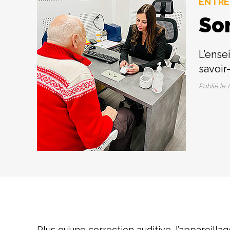
ENTRE
So
L’ense
savoir
Publié le
1
Plus qu’une correction auditive, l’appareill