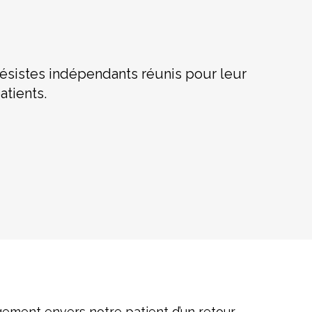
ésistes indépendants réunis pour leur
atients.
gagement envers notre patient d’un retour